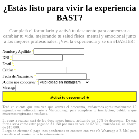
¿Estás listo para vivir la experiencia
BAST?
Completá el formulario y activá tu descuento para comenzar a
cambiar tu vida, mejorando tu salud física, mental y emocional junto
a los mejores profesionales. ¡Vivi la experiencia y se un #BASTER!
Nombre y Apellido
*
DNI
*
Email
*
Celular
*
Fecha de Nacimiento
*
¿Como nos conociste?
*
Message
¡Activá tu descuento! 🔥
Tené en cuenta que una vez que actives el descuento, tardaremos aproximadamente 10
segundos en redireccionarte a MercadoPago para completar tu inscripción, debido a que
estaremos registrando tus datos.
El pago a realizar será de los doce meses juntos, aplicando un 50% de descuento. De esta
forma sería como estar pagando $1.150 por mes en vez de $2.300, teniendo así, un ahorro
de $13.800.
Luego de efectuar el pago, nos pondremos en contacto con vos vía Whatsapp o E-Mail para
coordinar el comienzo de tu entrenamiento.