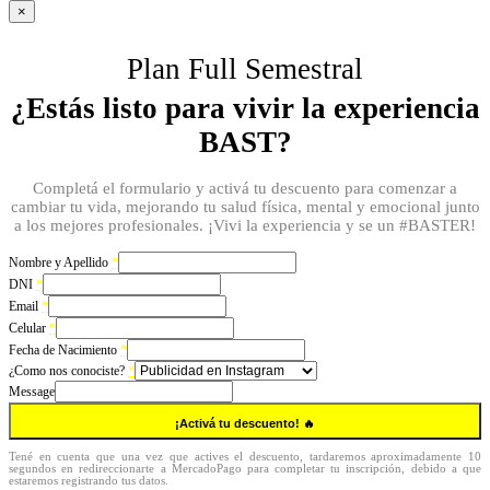
×
Plan Full Semestral
¿Estás listo para vivir la experiencia
BAST?
Completá el formulario y activá tu descuento para comenzar a
cambiar tu vida, mejorando tu salud física, mental y emocional junto
a los mejores profesionales. ¡Vivi la experiencia y se un #BASTER!
Nombre y Apellido
*
DNI
*
Email
*
Celular
*
Fecha de Nacimiento
*
¿Como nos conociste?
*
Message
¡Activá tu descuento! 🔥
Tené en cuenta que una vez que actives el descuento, tardaremos aproximadamente 10
segundos en redireccionarte a MercadoPago para completar tu inscripción, debido a que
estaremos registrando tus datos.